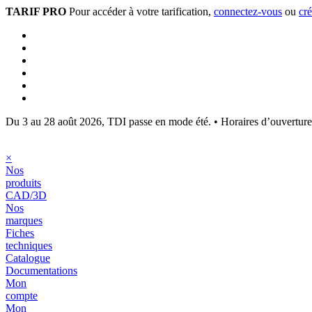
TARIF PRO
Pour accéder à votre tarification,
connectez-vous
ou
cr
Du 3 au 28 août 2026, TDI passe en mode été.
•
Horaires d’ouvertur
×
Nos
produits
CAD/3D
Nos
marques
Fiches
techniques
Catalogue
Documentations
Mon
compte
Mon