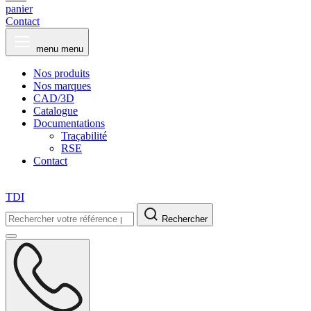
panier
Contact
menu
menu
Nos produits
Nos marques
CAD/3D
Catalogue
Documentations
Traçabilité
RSE
Contact
TDI
Rechercher