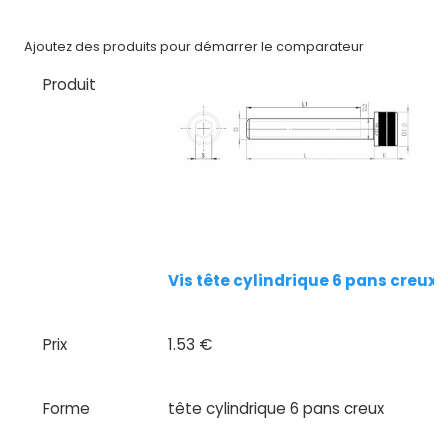
CAD/3D
Ajoutez des produits pour démarrer le comparateur
Nos
marques
Produit
Fiches
techniques
Catalogue
Documentations
Vis tête cylindrique 6 pans creux
Mon
compte
Prix
1.53 €
Mon
panier
Forme
tête cylindrique 6 pans creux
Contact