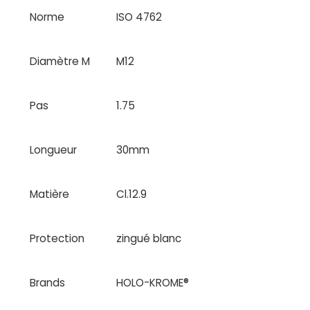
Norme
ISO 4762
Diamètre M
M12
Pas
1.75
Longueur
30mm
Matière
Cl.12.9
Protection
zingué blanc
Brands
HOLO-KROME®