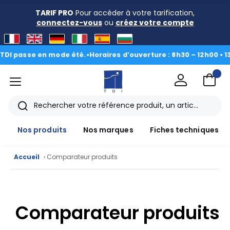
TARIF PRO
Pour accéder à votre tarification,
connectez-vous
ou
créez votre compte
I passe en mode été.
•
Horaires d’ouverture : 8h30 – 12h00 • 13h0
menu
TDI
Rechercher
Nos produits
Nos marques
Fiches techniques
Accueil
› Comparateur produits
Nos
Comparateur produits
produits