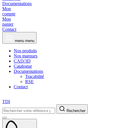
Documentations
Mon
compte
Mon
panier
Contact
menu
menu
Nos produits
Nos marques
CAD/3D
Catalogue
Documentations
Traçabilité
RSE
Contact
TDI
Rechercher