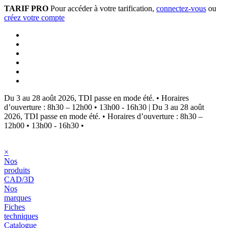
TARIF PRO
Pour accéder à votre tarification,
connectez-vous
ou
créez votre compte
Du 3 au 28 août 2026, TDI passe en mode été.
•
Horaires
d’ouverture : 8h30 – 12h00 • 13h00 - 16h30
|
Du 3 au 28 août
2026, TDI passe en mode été.
•
Horaires d’ouverture : 8h30 –
12h00 • 13h00 - 16h30
•
×
Nos
produits
CAD/3D
Nos
marques
Fiches
techniques
Catalogue