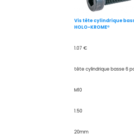
Vis tête cylindrique bas
HOLO-KROME®
1.07 €
tête cylindrique basse 6 p
M10
1.50
20mm