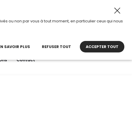
août 2026, TDI passe en mode été.
•
Horaires d’ouverture
ivés ou non par vous à tout moment, en particulier ceux qui nous
22 27 30 27
contact@tdi.fr
pel non surtaxé
EN SAVOIR PLUS
REFUSER TOUT
ACCEPTER TOUT
ons
Contact