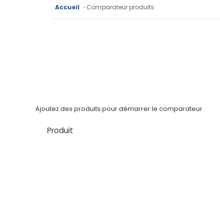
Fiches
Accueil
› Comparateur produits
techniques
Catalogue
Documentations
Mon
compte
Ajoutez des produits pour démarrer le comparateur
Mon
Produit
panier
Contact