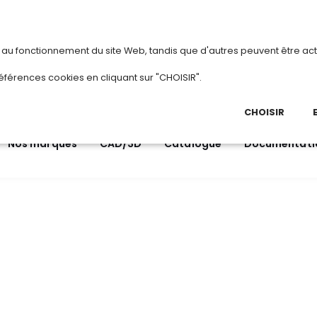
vous
ou
créez votre compte
Du 3 au 28 
s au fonctionnement du site Web, tandis que d'autres peuvent être act
.
éférences cookies en cliquant sur "CHOISIR".
03 
Ap
CHOISIR
Nos marques
CAD/3D
Catalogue
Documentati