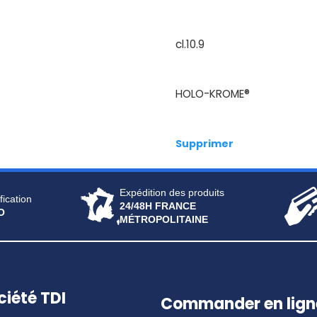
cl.10.9
HOLO-KROME®
Supprimer
Expédition des produits
fication
24/48H FRANCE
O
MÉTROPOLITAINE
ciété TDI
Commander en lign