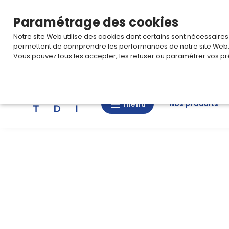
TARIF PRO
Pour accéder à votre tarification,
connectez-
Paramétrage des cookies
Notre site Web utilise des cookies dont certains sont nécessaire
permettent de comprendre les performances de notre site Web
Vous pouvez tous les accepter, les refuser ou paramétrer vos pr
Rechercher
Nos produits
menu
menu
Nos
produits
CAD/3D
Nos
marques