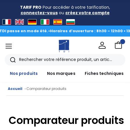
TARIF PRO
Pour accéder à votre tarification,
connectez-vous
ou
créez votre compte
I passe en mode été.
•
Horaires d’ouverture : 8h30 – 12h00 • 13h0
menu
TDI
Rechercher
Nos produits
Nos marques
Fiches techniques
Accueil
› Comparateur produits
Nos
produits
Comparateur produits
CAD/3D