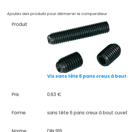
Nos
Ajoutez des produits pour démarrer le comparateur
marques
Produit
Fiches
techniques
Catalogue
Documentations
Vis sans tête 6 pans creux à bout 
Mon
compte
Prix
0.63 €
Mon
panier
Forme
sans tête 6 pans creux à bout cuvett
Contact
Norme
DIN 916