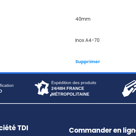
40mm
Inox A4-70
Supprimer
Expédition des produits
fication
24/48H FRANCE
O
MÉTROPOLITAINE
ciété TDI
Commander en lign