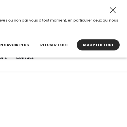
8 août 2026, TDI passe en mode été.
•
Horaires d’ouvertur
ivés ou non par vous à tout moment, en particulier ceux qui nous
22 27 30 27
contact@tdi.fr
pel non surtaxé
EN SAVOIR PLUS
REFUSER TOUT
ACCEPTER TOUT
ons
Contact