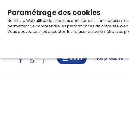
TARIF PRO
Pour accéder à votre tarification,
connectez-
Paramétrage des cookies
Notre site Web utilise des cookies dont certains sont nécessaire
permettent de comprendre les performances de notre site Web
Vous pouvez tous les accepter, les refuser ou paramétrer vos pr
Rechercher
Nos produits
menu
menu
Nos
produits
CAD/3D
Nos
marques