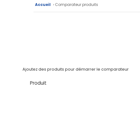
Fiches
Accueil
› Comparateur produits
techniques
Catalogue
Documentations
Mon
compte
Ajoutez des produits pour démarrer le comparateur
Mon
Produit
panier
Contact