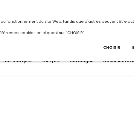
vous
ou
créez votre compte
Du 3 au 2
s au fonctionnement du site Web, tandis que d'autres peuvent être act
.
éférences cookies en cliquant sur "CHOISIR".
03 
Ap
CHOISIR
Nos marques
CAD/3D
Catalogue
Documentati