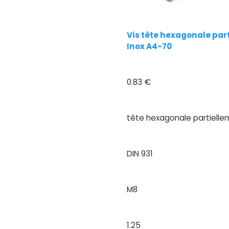
Vis tête hexagonale part
Inox A4-70
0.83 €
tête hexagonale partielle
DIN 931
M8
1.25