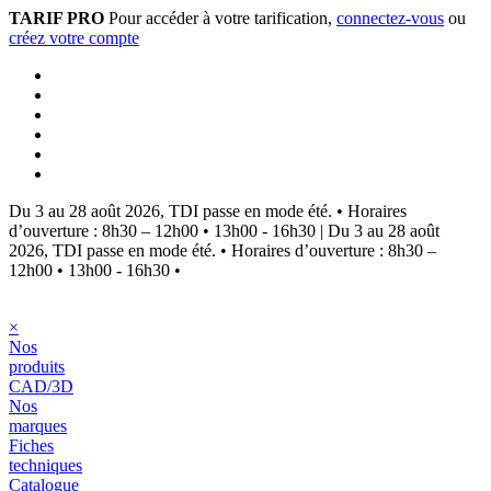
TARIF PRO
Pour accéder à votre tarification,
connectez-vous
ou
créez votre compte
Du 3 au 28 août 2026, TDI passe en mode été.
•
Horaires
d’ouverture : 8h30 – 12h00 • 13h00 - 16h30
|
Du 3 au 28 août
2026, TDI passe en mode été.
•
Horaires d’ouverture : 8h30 –
12h00 • 13h00 - 16h30
•
×
Nos
produits
CAD/3D
Nos
marques
Fiches
techniques
Catalogue