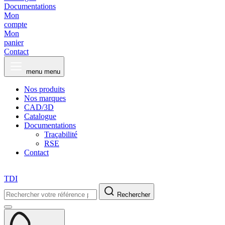
Documentations
Mon
compte
Mon
panier
Contact
menu
menu
Nos produits
Nos marques
CAD/3D
Catalogue
Documentations
Traçabilité
RSE
Contact
TDI
Rechercher