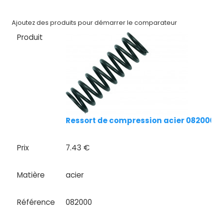
Nos
marques
Ajoutez des produits pour démarrer le comparateur
Produit
Fiches
techniques
Catalogue
Documentations
Mon
Ressort de compression acier 082000 10
compte
Prix
7.43 €
Mon
panier
Matière
acier
Contact
Référence
082000