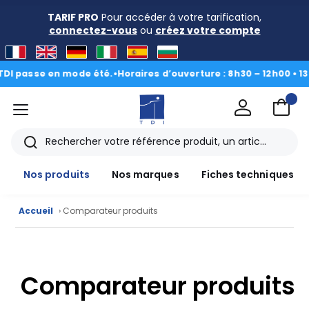
TARIF PRO
Pour accéder à votre tarification,
connectez-vous
ou
créez votre compte
DI passe en mode été.
•
Horaires d’ouverture : 8h30 – 12h00 • 13h
menu
TDI
Rechercher
Nos produits
Nos marques
Fiches techniques
Accueil
› Comparateur produits
Nos
produits
Comparateur produits
CAD/3D