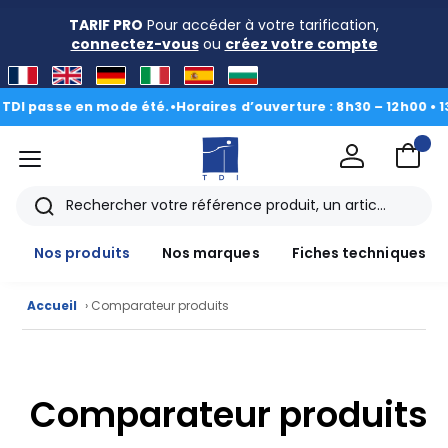
TARIF PRO
Pour accéder à votre tarification,
connectez-vous
ou
créez votre compte
DI passe en mode été.
•
Horaires d’ouverture : 8h30 – 12h00 • 13h
menu
TDI
Rechercher
Nos produits
Nos marques
Fiches techniques
Accueil
› Comparateur produits
Nos
produits
Comparateur produits
CAD/3D