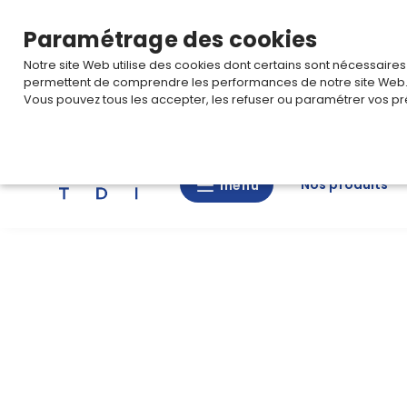
TARIF PRO
Pour accéder à votre tarification,
connectez-
Paramétrage des cookies
Notre site Web utilise des cookies dont certains sont nécessaire
permettent de comprendre les performances de notre site Web
Vous pouvez tous les accepter, les refuser ou paramétrer vos pr
Rechercher
Nos produits
menu
menu
Nos
produits
CAD/3D
Nos
marques
Fiches