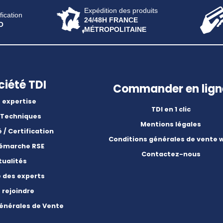
Expédition des produits
fication
24/48H FRANCE
O
MÉTROPOLITAINE
ciété TDI
Commander en lign
 expertise
TDI en 1 clic
 Techniques
Mentions légales
é / Certification
Conditions générales de vente 
démarche RSE
Contactez-nous
tualités
e des experts
 rejoindre
énérales de Vente