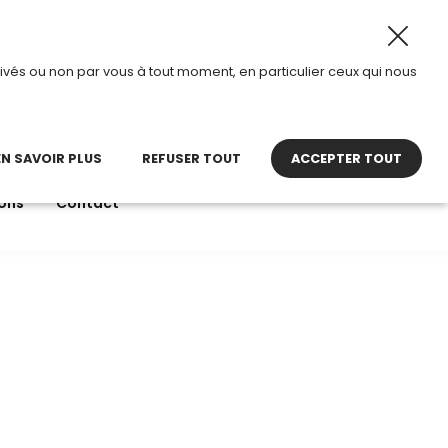
8 août 2026, TDI passe en mode été.
•
Horaires d’ouvertu
ivés ou non par vous à tout moment, en particulier ceux qui nous
22 27 30 27
contact@tdi.fr
pel non surtaxé
EN SAVOIR PLUS
REFUSER TOUT
ACCEPTER TOUT
ons
Contact