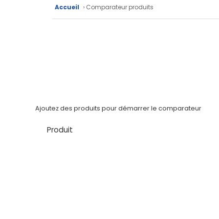
techniques
Accueil
› Comparateur produits
Catalogue
Documentations
Mon
compte
Mon
Ajoutez des produits pour démarrer le comparateur
panier
Produit
Contact