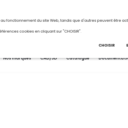
vous
ou
créez votre compte
Du 3 au 2
s au fonctionnement du site Web, tandis que d'autres peuvent être act
.
éférences cookies en cliquant sur "CHOISIR".
03 
Ap
CHOISIR
Nos marques
CAD/3D
Catalogue
Documentati