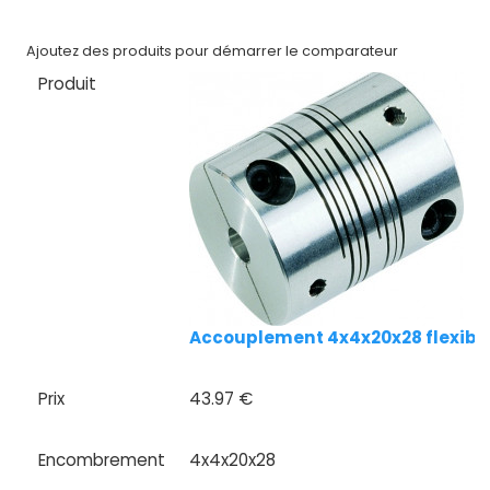
Nos
marques
Ajoutez des produits pour démarrer le comparateur
Produit
Fiches
techniques
Catalogue
Documentations
Mon
compte
Accouplement 4x4x20x28 flexibl
Mon
panier
Prix
43.97 €
Contact
Encombrement
4x4x20x28