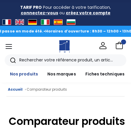
TARIF PRO
Pour accéder à votre tarification,
connectez-vous
ou
créez votre compte
asse en mode été.
•
Horaires d’ouverture : 8h30 – 12h00 • 13h00 -
menu
TDI
Rechercher
Nos produits
Nos marques
Fiches techniques
Accueil
› Comparateur produits
Nos
produits
Comparateur produits
CAD/3D