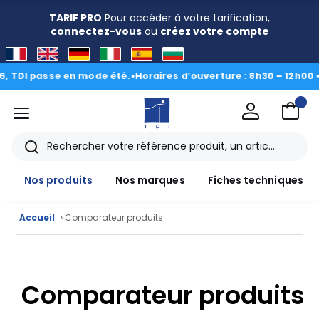
TARIF PRO
Pour accéder à votre tarification,
connectez-vous
ou
créez votre compte
TDI passe en mode été.
•
Horaires d’ouverture : 8h30 – 12h00 • 13
menu
TDI
Rechercher
Nos produits
Nos marques
Fiches techniques
Accueil
› Comparateur produits
Nos
produits
Comparateur produits
CAD/3D