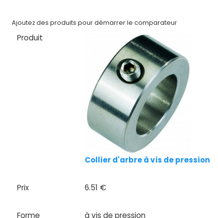
Nos
Ajoutez des produits pour démarrer le comparateur
marques
Produit
Fiches
techniques
Catalogue
Documentations
Mon
compte
Mon
Collier d'arbre à vis de pression 25
panier
Prix
6.51 €
Contact
Forme
à vis de pression