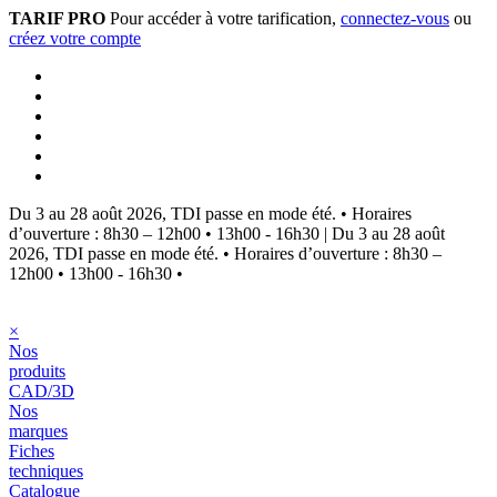
TARIF PRO
Pour accéder à votre tarification,
connectez-vous
ou
créez votre compte
Du 3 au 28 août 2026, TDI passe en mode été.
•
Horaires
d’ouverture : 8h30 – 12h00 • 13h00 - 16h30
|
Du 3 au 28 août
2026, TDI passe en mode été.
•
Horaires d’ouverture : 8h30 –
12h00 • 13h00 - 16h30
•
×
Nos
produits
CAD/3D
Nos
marques
Fiches
techniques
Catalogue