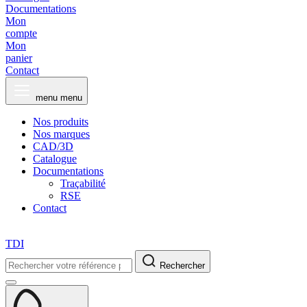
Documentations
Mon
compte
Mon
panier
Contact
menu
menu
Nos produits
Nos marques
CAD/3D
Catalogue
Documentations
Traçabilité
RSE
Contact
TDI
Rechercher