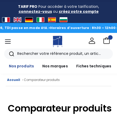
TARIF PRO
Pour accéder à votre tarification,
connectez-vous
ou
créez votre compte
TDI passe en mode été.
•
Horaires d’ouverture : 8h30 – 12h00 • 13
menu
TDI
Rechercher
Nos produits
Nos marques
Fiches techniques
Accueil
› Comparateur produits
Nos
produits
Comparateur produits
CAD/3D