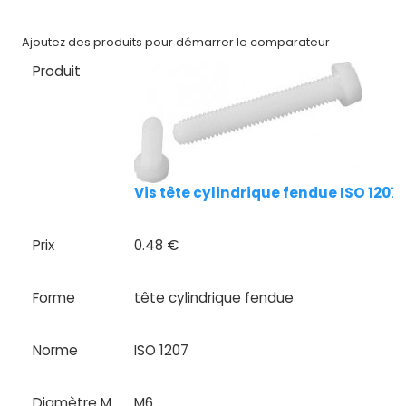
Nos
Ajoutez des produits pour démarrer le comparateur
marques
Produit
Fiches
techniques
Catalogue
Vis tête cylindrique fendue ISO 1207
Documentations
Mon
Prix
0.48 €
compte
Forme
tête cylindrique fendue
Mon
panier
Norme
ISO 1207
Contact
Diamètre M
M6