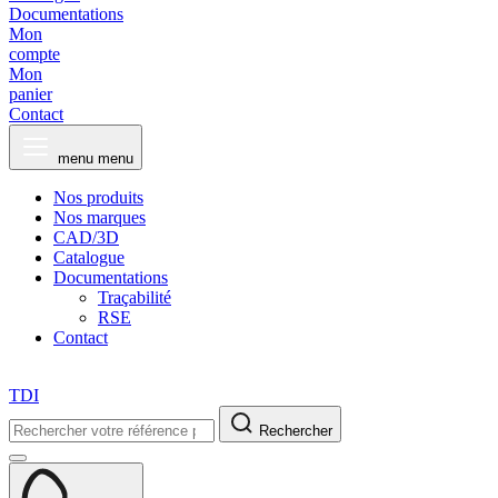
Documentations
Mon
compte
Mon
panier
Contact
menu
menu
Nos produits
Nos marques
CAD/3D
Catalogue
Documentations
Traçabilité
RSE
Contact
TDI
Rechercher