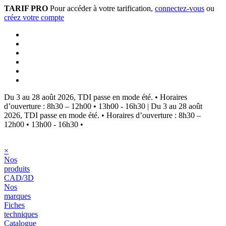
TARIF PRO
Pour accéder à votre tarification,
connectez-vous
ou
créez votre compte
Du 3 au 28 août 2026, TDI passe en mode été.
•
Horaires
d’ouverture : 8h30 – 12h00 • 13h00 - 16h30
|
Du 3 au 28 août
2026, TDI passe en mode été.
•
Horaires d’ouverture : 8h30 –
12h00 • 13h00 - 16h30
•
×
Nos
produits
CAD/3D
Nos
marques
Fiches
techniques
Catalogue