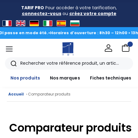
TARIF PRO
Pour accéder à votre tarification,
connectez-vous
ou
créez votre compte
 passe en mode été.
•
Horaires d’ouverture : 8h30 – 12h00 • 13h00
menu
TDI
Rechercher
Nos produits
Nos marques
Fiches techniques
Accueil
› Comparateur produits
Nos
produits
Comparateur produits
CAD/3D