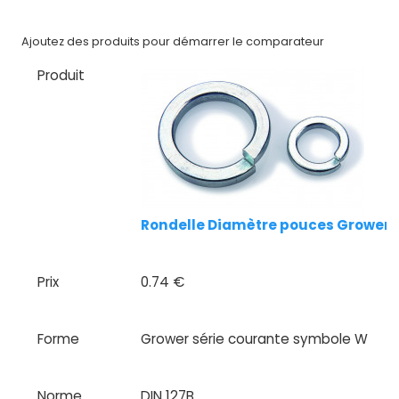
Nos
Ajoutez des produits pour démarrer le comparateur
marques
Produit
Fiches
techniques
Catalogue
Documentations
Rondelle Diamètre pouces Grower s
Mon
compte
Prix
0.74 €
Mon
panier
Forme
Grower série courante symbole W
Contact
Norme
DIN 127B