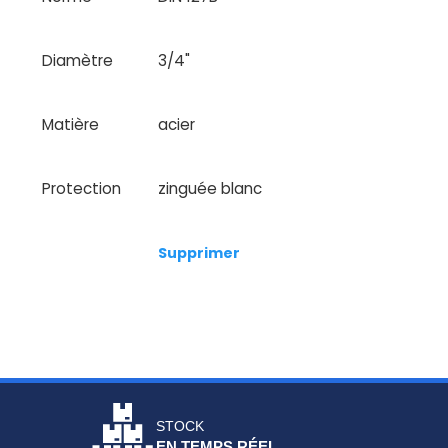
Diamètre
3/4"
Matière
acier
Protection
zinguée blanc
Supprimer
STOCK
EN TEMPS RÉEL