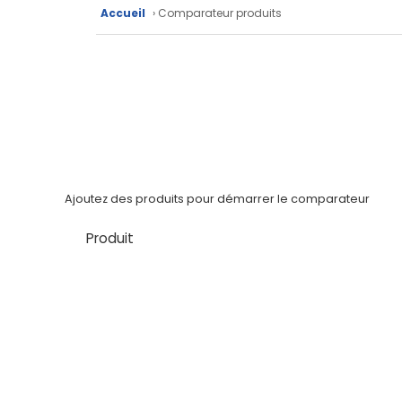
techniques
Accueil
› Comparateur produits
Catalogue
Documentations
Mon
compte
Mon
Ajoutez des produits pour démarrer le comparateur
panier
Produit
Contact