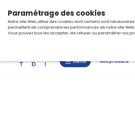
TARIF PRO
Pour accéder à votre tarification,
connectez-
Paramétrage des cookies
Notre site Web utilise des cookies dont certains sont nécessaire
permettent de comprendre les performances de notre site Web
Vous pouvez tous les accepter, les refuser ou paramétrer vos pr
Rechercher
Nos produits
menu
menu
Nos
produits
CAD/3D
Nos
marques
Fiches