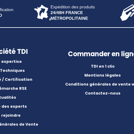
Expédition des produits
fication
24/48H FRANCE
O
MÉTROPOLITAINE
ciété TDI
Commander en lign
 expertise
TDI en 1 clic
 Techniques
Mentions légales
é / Certification
Conditions générales de vente 
démarche RSE
Contactez-nous
tualités
e des experts
 rejoindre
énérales de Vente