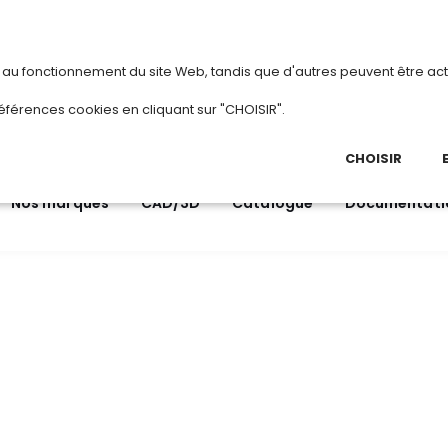
vous
ou
créez votre compte
Du 3 au 2
s au fonctionnement du site Web, tandis que d'autres peuvent être act
.
éférences cookies en cliquant sur "CHOISIR".
03 
Ap
CHOISIR
Nos marques
CAD/3D
Catalogue
Documentati