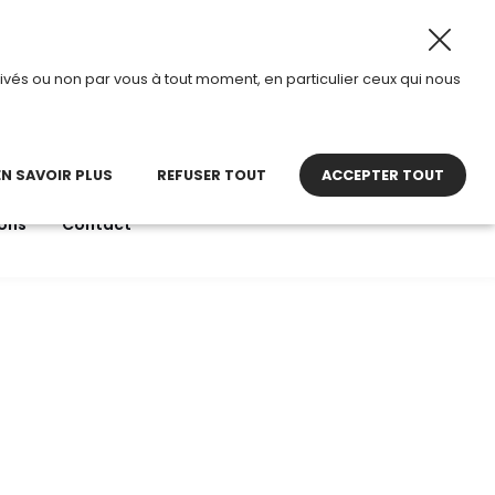
8 août 2026, TDI passe en mode été.
•
Horaires d’ouvertu
ivés ou non par vous à tout moment, en particulier ceux qui nous
22 27 30 27
contact@tdi.fr
pel non surtaxé
EN SAVOIR PLUS
REFUSER TOUT
ACCEPTER TOUT
ons
Contact