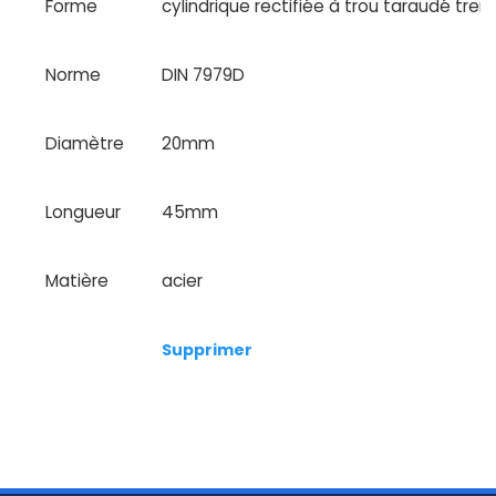
Forme
cylindrique rectifiée à trou taraudé tre
Norme
DIN 7979D
Diamètre
20mm
Longueur
45mm
Matière
acier
Supprimer