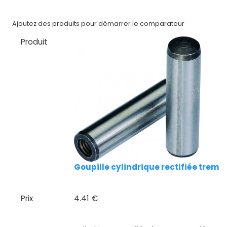
Nos
Ajoutez des produits pour démarrer le comparateur
marques
Produit
Fiches
techniques
Catalogue
Documentations
Mon
compte
Goupille cylindrique rectifiée trem
Mon
panier
Prix
4.41 €
Contact