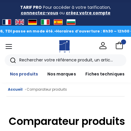
TARIF PRO
Pour accéder à votre tarification,
connectez-vous
ou
créez votre compte
TDI passe en mode été.
•
Horaires d’ouverture : 8h30 – 12h00 • 13
menu
TDI
Rechercher
Nos produits
Nos marques
Fiches techniques
Accueil
› Comparateur produits
Nos
produits
Comparateur produits
CAD/3D