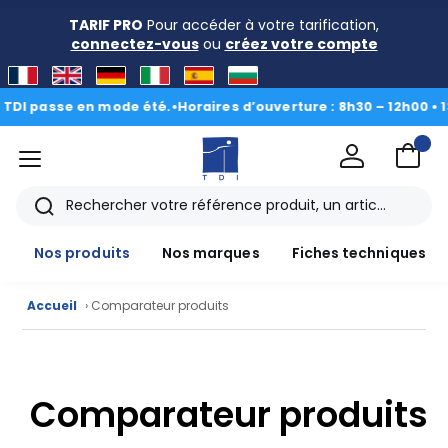
TARIF PRO
Pour accéder à votre tarification,
connectez-vous
ou
créez votre compte
DI passe en mode été.
•
Horaires d’ouverture : 8h30 – 12h00 • 13h
menu
TDI
Rechercher
Nos produits
Nos marques
Fiches techniques
Accueil
› Comparateur produits
Nos
produits
Comparateur produits
CAD/3D