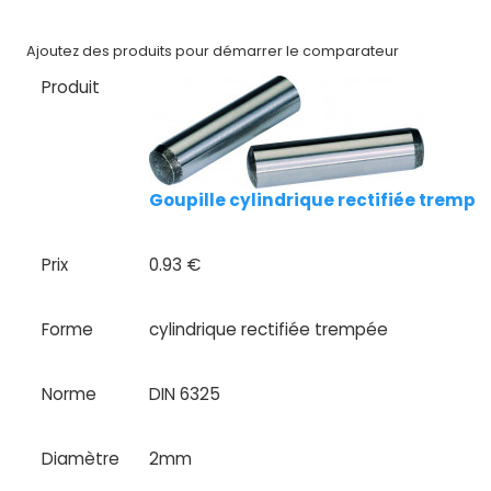
Nos
marques
Ajoutez des produits pour démarrer le comparateur
Produit
Fiches
techniques
Catalogue
Goupille cylindrique rectifiée tremp
Documentations
Prix
0.93 €
Mon
compte
Forme
cylindrique rectifiée trempée
Mon
panier
Norme
DIN 6325
Contact
Diamètre
2mm