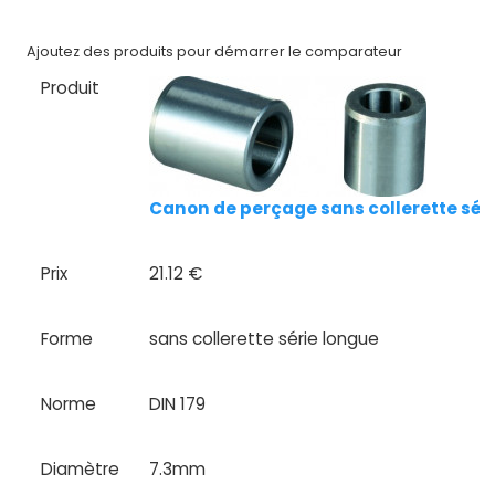
Nos
marques
Ajoutez des produits pour démarrer le comparateur
Produit
Fiches
techniques
Catalogue
Canon de perçage sans collerette séri
Documentations
Mon
Prix
21.12 €
compte
Forme
sans collerette série longue
Mon
panier
Norme
DIN 179
Contact
Diamètre
7.3mm