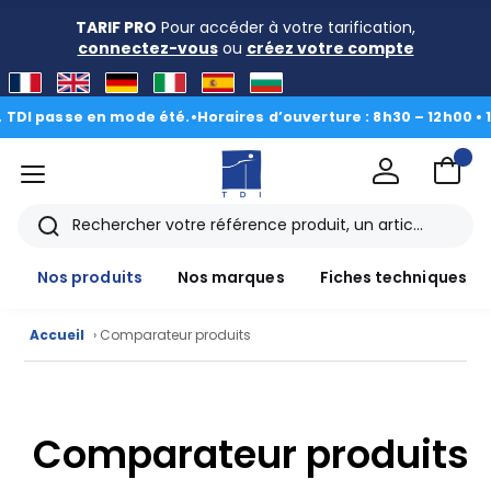
TARIF PRO
Pour accéder à votre tarification,
connectez-vous
ou
créez votre compte
DI passe en mode été.
•
Horaires d’ouverture : 8h30 – 12h00 • 13h
menu
TDI
Rechercher
Nos produits
Nos marques
Fiches techniques
Accueil
› Comparateur produits
Nos
produits
Comparateur produits
CAD/3D