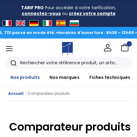
TARIF PRO
Pour accéder à votre tarification,
connectez-vous
ou
créez votre compte
TDI passe en mode été.
•
Horaires d’ouverture : 8h30 – 12h00 • 13
menu
TDI
Rechercher
Nos produits
Nos marques
Fiches techniques
Accueil
› Comparateur produits
Nos
produits
Comparateur produits
CAD/3D