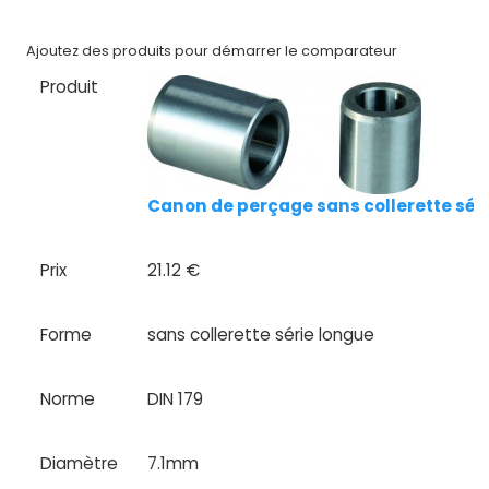
Nos
marques
Ajoutez des produits pour démarrer le comparateur
Produit
Fiches
techniques
Catalogue
Canon de perçage sans collerette séri
Documentations
Mon
Prix
21.12 €
compte
Forme
sans collerette série longue
Mon
panier
Norme
DIN 179
Contact
Diamètre
7.1mm