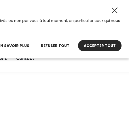
 août 2026, TDI passe en mode été.
•
Horaires d’ouvertur
ivés ou non par vous à tout moment, en particulier ceux qui nous
22 27 30 27
contact@tdi.fr
pel non surtaxé
EN SAVOIR PLUS
REFUSER TOUT
ACCEPTER TOUT
ons
Contact