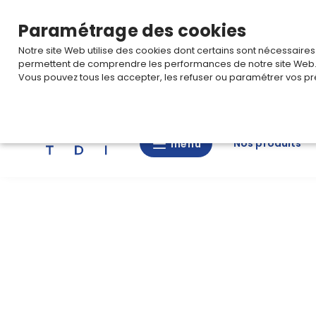
TARIF PRO
Pour accéder à votre tarification,
connectez-
Paramétrage des cookies
Notre site Web utilise des cookies dont certains sont nécessaire
permettent de comprendre les performances de notre site Web
Vous pouvez tous les accepter, les refuser ou paramétrer vos pr
Rechercher
Nos produits
menu
menu
Nos
produits
CAD/3D
Nos
marques