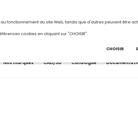
vous
ou
créez votre compte
Du 3 au 28
s au fonctionnement du site Web, tandis que d'autres peuvent être act
.
éférences cookies en cliquant sur "CHOISIR".
03 
Ap
CHOISIR
Nos marques
CAD/3D
Catalogue
Documentati