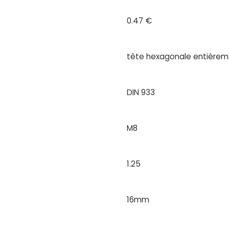
0.47 €
tête hexagonale entièreme
DIN 933
M8
1.25
16mm