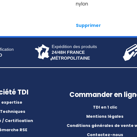
nylon
Supprimer
Expédition des produits
fication
24/48H FRANCE
O
MÉTROPOLITAINE
ciété TDI
Commander en lign
 expertise
TDI en 1 clic
 Techniques
Mentions légales
é / Certification
Conditions générales de vente 
démarche RSE
Contactez-nous