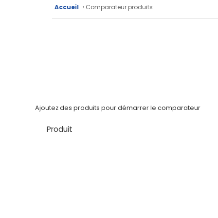
Fiches
Accueil
› Comparateur produits
techniques
Catalogue
Documentations
Mon
compte
Ajoutez des produits pour démarrer le comparateur
Mon
panier
Produit
Contact