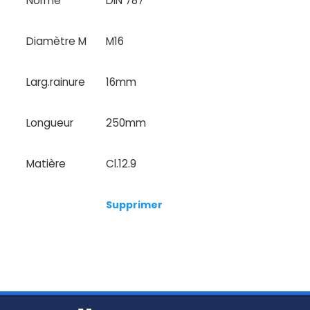
Norme
DIN 787
Diamètre M
M16
Larg.rainure
16mm
Longueur
250mm
Matière
Cl.12.9
Supprimer