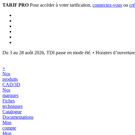
TARIF PRO
Pour accéder à votre tarification,
connectez-vous
ou
cr
Du 3 au 28 août 2026, TDI passe en mode été.
•
Horaires d’ouvertur
×
Nos
produits
CAD/3D
Nos
marques
Fiches
techniques
Catalogue
Documentations
Mon
compte
Mon