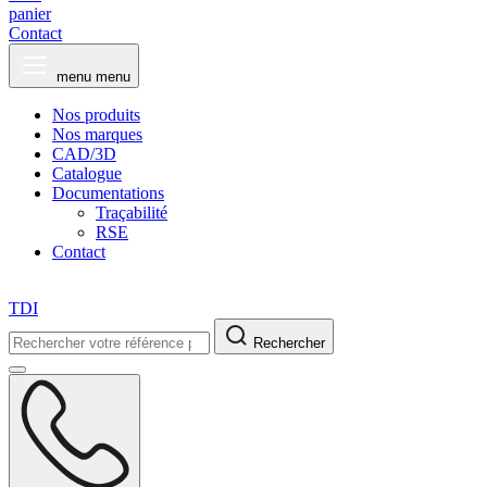
panier
Contact
menu
menu
Nos produits
Nos marques
CAD/3D
Catalogue
Documentations
Traçabilité
RSE
Contact
TDI
Rechercher