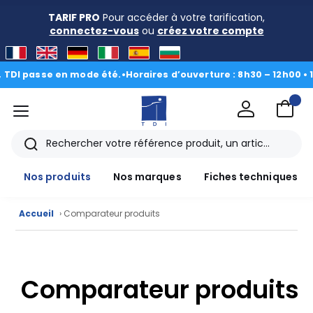
TARIF PRO
Pour accéder à votre tarification,
connectez-vous
ou
créez votre compte
DI passe en mode été.
•
Horaires d’ouverture : 8h30 – 12h00 • 13h
menu
TDI
Rechercher
Nos produits
Nos marques
Fiches techniques
Accueil
› Comparateur produits
Nos
produits
Comparateur produits
CAD/3D