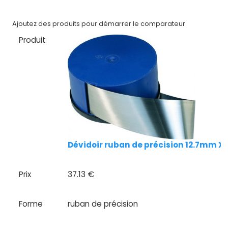
Nos
Ajoutez des produits pour démarrer le comparateur
marques
Produit
Fiches
techniques
Catalogue
Documentations
Mon
Dévidoir ruban de précision 12.7mm X
compte
Mon
Prix
37.13 €
panier
Forme
ruban de précision
Contact