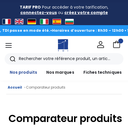
TARIF PRO
Pour accéder à votre tarification,
connectez-vous
ou
créez votre compte
DI passe en mode été.
•
Horaires d’ouverture : 8h30 – 12h00 • 13h
menu
TDI
Rechercher
Nos produits
Nos marques
Fiches techniques
Accueil
› Comparateur produits
Nos
produits
Comparateur produits
CAD/3D