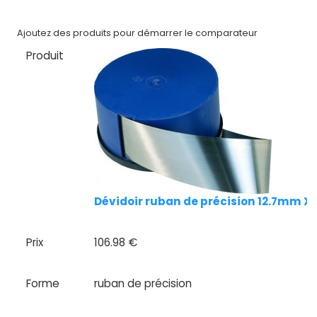
Nos
Ajoutez des produits pour démarrer le comparateur
marques
Produit
Fiches
techniques
Catalogue
Documentations
Mon
Dévidoir ruban de précision 12.7mm X
compte
Mon
Prix
106.98 €
panier
Forme
ruban de précision
Contact