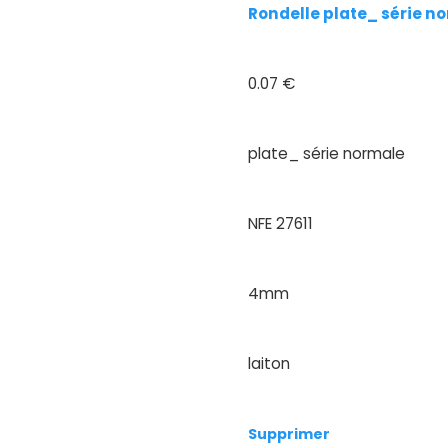
Rondelle plate_ série no
0.07 €
plate_ série normale
NFE 27611
4mm
laiton
Supprimer