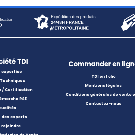
Expédition des produits
fication
24/48H FRANCE
O
MÉTROPOLITAINE
ciété TDI
Commander en lign
 expertise
TDI en 1 clic
 Techniques
Mentions légales
é / Certification
Conditions générales de vente 
démarche RSE
Contactez-nous
tualités
e des experts
 rejoindre
énérales de Vente