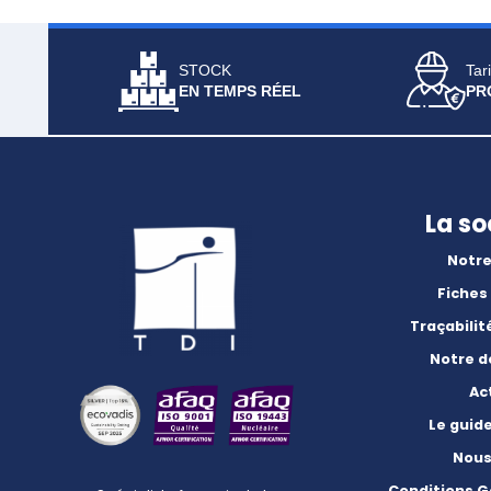
STOCK
Tari
EN TEMPS RÉEL
PR
La so
Notre
Fiches
Traçabilit
Notre 
Ac
Le guid
Nous
Conditions G