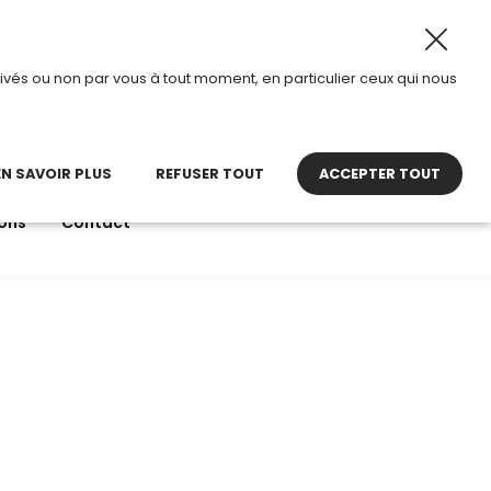
u 28 août 2026, TDI passe en mode été.
•
Horaires d’ouve
ivés ou non par vous à tout moment, en particulier ceux qui nous
22 27 30 27
contact@tdi.fr
pel non surtaxé
EN SAVOIR PLUS
REFUSER TOUT
ACCEPTER TOUT
ons
Contact