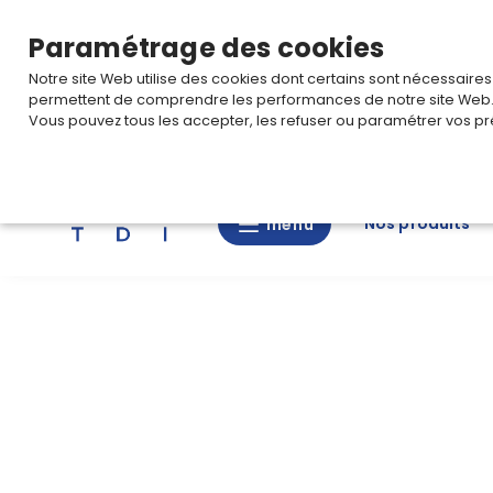
TARIF PRO
Pour accéder à votre tarification,
connectez-
Paramétrage des cookies
Notre site Web utilise des cookies dont certains sont nécessaire
permettent de comprendre les performances de notre site Web
Vous pouvez tous les accepter, les refuser ou paramétrer vos pr
Rechercher
Nos produits
menu
menu
Nos
produits
CAD/3D
Nos
marques
Fiches