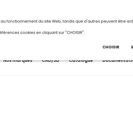
vous
ou
créez votre compte
Du 3 a
s au fonctionnement du site Web, tandis que d'autres peuvent être act
.
éférences cookies en cliquant sur "CHOISIR".
03 
Ap
CHOISIR
Nos marques
CAD/3D
Catalogue
Documentati