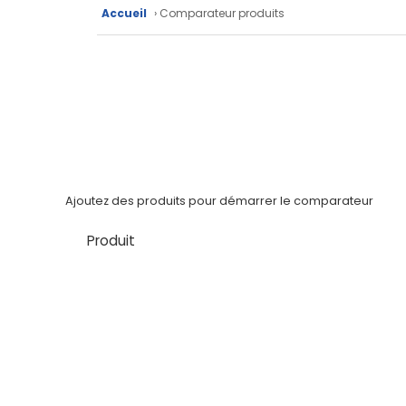
Accueil
› Comparateur produits
techniques
Catalogue
Documentations
Mon
compte
Mon
Ajoutez des produits pour démarrer le comparateur
panier
Produit
Contact