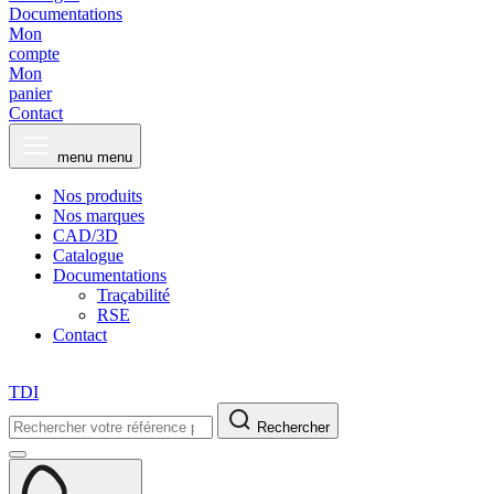
Documentations
Mon
compte
Mon
panier
Contact
menu
menu
Nos produits
Nos marques
CAD/3D
Catalogue
Documentations
Traçabilité
RSE
Contact
TDI
Rechercher