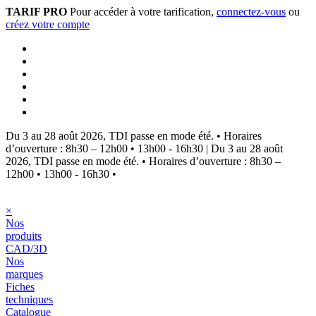
TARIF PRO
Pour accéder à votre tarification,
connectez-vous
ou
créez votre compte
Du 3 au 28 août 2026, TDI passe en mode été.
•
Horaires
d’ouverture : 8h30 – 12h00 • 13h00 - 16h30
|
Du 3 au 28 août
2026, TDI passe en mode été.
•
Horaires d’ouverture : 8h30 –
12h00 • 13h00 - 16h30
•
×
Nos
produits
CAD/3D
Nos
marques
Fiches
techniques
Catalogue