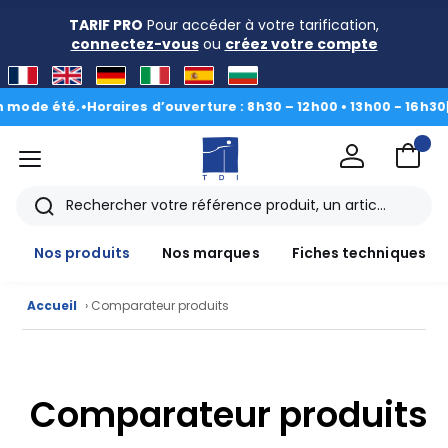
TARIF PRO
Pour accéder à votre tarification,
connectez-vous
ou
créez votre compte
ode été.
•
Horaires d’ouverture : 8h30 – 12h00 • 13h00 - 16h30
|
Du 
menu
TDI
Rechercher
Nos produits
Nos marques
Fiches techniques
Accueil
› Comparateur produits
Nos
produits
Comparateur produits
CAD/3D