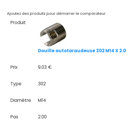
Nos
marques
Ajoutez des produits pour démarrer le comparateur
Produit
Fiches
techniques
Catalogue
Douille autotaraudeuse 302 M14 X 2.00 
Documentations
Prix
9.03 €
Mon
compte
Type
302
Mon
Diamètre
M14
panier
Contact
Pas
2.00