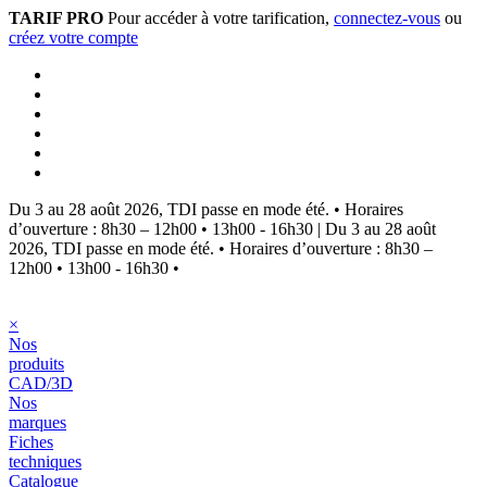
TARIF PRO
Pour accéder à votre tarification,
connectez-vous
ou
créez votre compte
Du 3 au 28 août 2026, TDI passe en mode été.
•
Horaires
d’ouverture : 8h30 – 12h00 • 13h00 - 16h30
|
Du 3 au 28 août
2026, TDI passe en mode été.
•
Horaires d’ouverture : 8h30 –
12h00 • 13h00 - 16h30
•
×
Nos
produits
CAD/3D
Nos
marques
Fiches
techniques
Catalogue