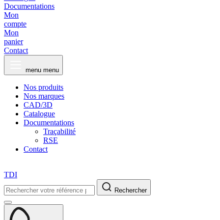
Documentations
Mon
compte
Mon
panier
Contact
menu
menu
Nos produits
Nos marques
CAD/3D
Catalogue
Documentations
Traçabilité
RSE
Contact
TDI
Rechercher