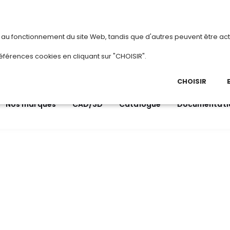
vous
ou
créez votre compte
Du 3 au 28
s au fonctionnement du site Web, tandis que d'autres peuvent être act
.
éférences cookies en cliquant sur "CHOISIR".
03 
Ap
CHOISIR
Nos marques
CAD/3D
Catalogue
Documentati