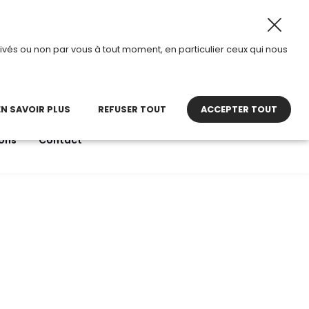
 août 2026, TDI passe en mode été.
•
Horaires d’ouvertur
ivés ou non par vous à tout moment, en particulier ceux qui nous
22 27 30 27
contact@tdi.fr
pel non surtaxé
EN SAVOIR PLUS
REFUSER TOUT
ACCEPTER TOUT
ons
Contact