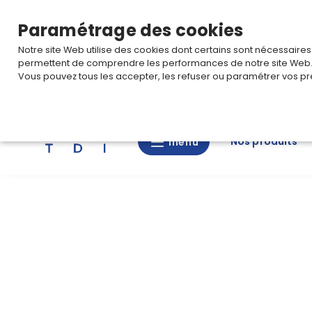
TARIF PRO
Pour accéder à votre tarification,
connectez-
Paramétrage des cookies
Notre site Web utilise des cookies dont certains sont nécessaire
permettent de comprendre les performances de notre site Web
Vous pouvez tous les accepter, les refuser ou paramétrer vos pr
Rechercher
Nos produits
menu
menu
Nos
produits
CAD/3D
Nos
marques