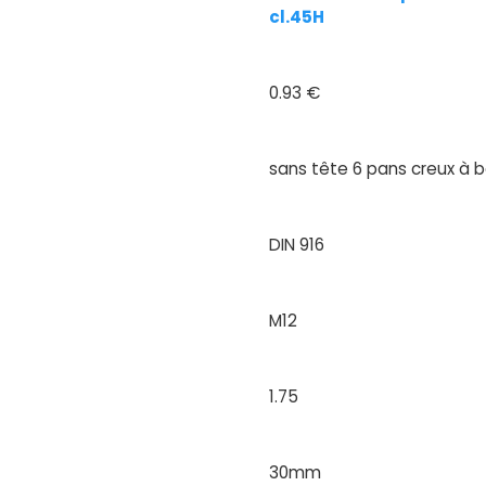
cl.45H
0.93 €
sans tête 6 pans creux à 
DIN 916
M12
1.75
30mm