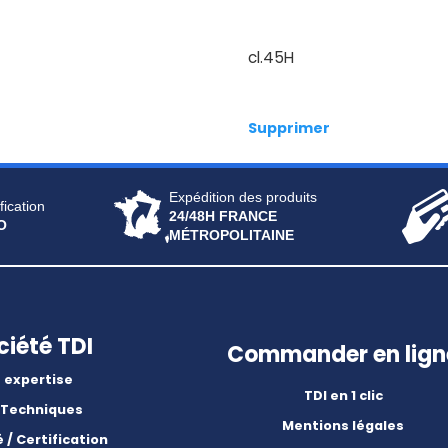
cl.45H
Supprimer
Expédition des produits
fication
24/48H FRANCE
O
MÉTROPOLITAINE
ciété TDI
Commander en lign
 expertise
TDI en 1 clic
 Techniques
Mentions légales
é / Certification