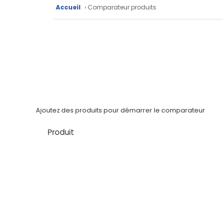
Fiches
Accueil
› Comparateur produits
techniques
Catalogue
Documentations
Mon
compte
Ajoutez des produits pour démarrer le comparateur
Mon
panier
Produit
Contact