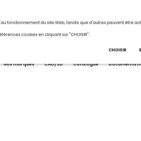
vous
ou
créez votre compte
Du 3 au 2
s au fonctionnement du site Web, tandis que d'autres peuvent être act
.
éférences cookies en cliquant sur "CHOISIR".
03 
Ap
CHOISIR
Nos marques
CAD/3D
Catalogue
Documentati