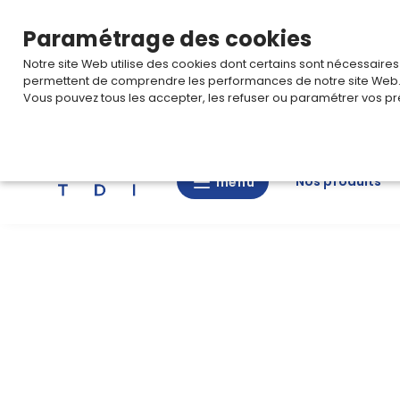
TARIF PRO
Pour accéder à votre tarification,
connectez-
Paramétrage des cookies
Notre site Web utilise des cookies dont certains sont nécessaire
permettent de comprendre les performances de notre site Web
Vous pouvez tous les accepter, les refuser ou paramétrer vos pr
Rechercher
Nos produits
menu
menu
Nos
produits
CAD/3D
Nos
marques