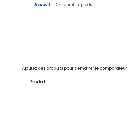
Fiches
Accueil
› Comparateur produits
techniques
Catalogue
Documentations
Mon
compte
Ajoutez des produits pour démarrer le comparateur
Mon
Produit
panier
Contact