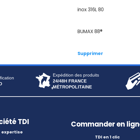
inox 316L 80
BUMAX 88®
Supprimer
Expédition des produits
fication
24/48H FRANCE
O
MÉTROPOLITAINE
ciété TDI
Commander en lign
 expertise
TDI en 1 clic