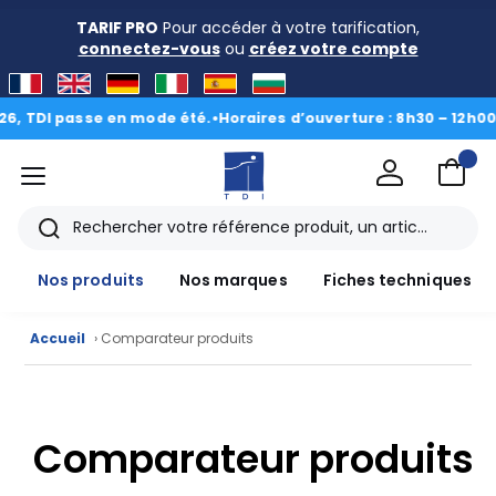
TARIF PRO
Pour accéder à votre tarification,
connectez-vous
ou
créez votre compte
 TDI passe en mode été.
•
Horaires d’ouverture : 8h30 – 12h00 • 1
menu
TDI
Rechercher
Nos produits
Nos marques
Fiches techniques
Accueil
› Comparateur produits
Nos
produits
Comparateur produits
CAD/3D