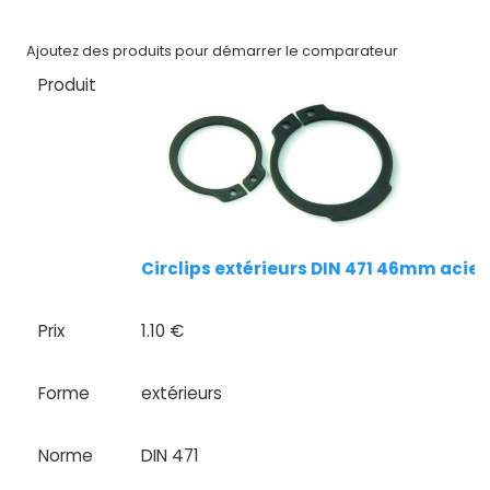
Nos
marques
Ajoutez des produits pour démarrer le comparateur
Produit
Fiches
techniques
Catalogue
Documentations
Circlips extérieurs DIN 471 46mm acie
Mon
compte
Prix
1.10 €
Mon
panier
Forme
extérieurs
Contact
Norme
DIN 471