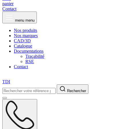
panier
Contact
menu
menu
Nos produits
Nos marques
CAD/3D
Catalogue
Documentations
Traçabilité
RSE
Contact
TDI
Rechercher