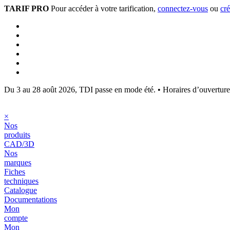
TARIF PRO
Pour accéder à votre tarification,
connectez-vous
ou
cr
Du 3 au 28 août 2026, TDI passe en mode été.
•
Horaires d’ouvertur
×
Nos
produits
CAD/3D
Nos
marques
Fiches
techniques
Catalogue
Documentations
Mon
compte
Mon