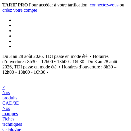
TARIF PRO
Pour accéder à votre tarification,
connectez-vous
ou
créez votre compte
Du 3 au 28 août 2026, TDI passe en mode été.
•
Horaires
d’ouverture : 8h30 – 12h00 • 13h00 - 16h30
|
Du 3 au 28 août
2026, TDI passe en mode été.
•
Horaires d’ouverture : 8h30 –
12h00 • 13h00 - 16h30
•
×
Nos
produits
CAD/3D
Nos
marques
Fiches
techniques
Catalogue