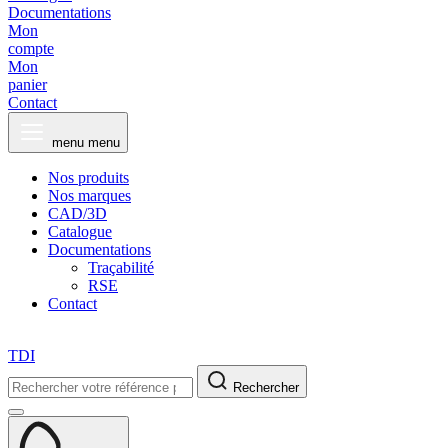
Documentations
Mon
compte
Mon
panier
Contact
menu
menu
Nos produits
Nos marques
CAD/3D
Catalogue
Documentations
Traçabilité
RSE
Contact
TDI
Rechercher