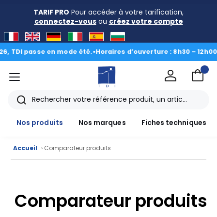
TARIF PRO
Pour accéder à votre tarification,
connectez-vous
ou
créez votre compte
 TDI passe en mode été.
•
Horaires d’ouverture : 8h30 – 12h00 • 1
menu
TDI
Rechercher
Nos produits
Nos marques
Fiches techniques
Accueil
› Comparateur produits
Nos
Comparateur produits
produits