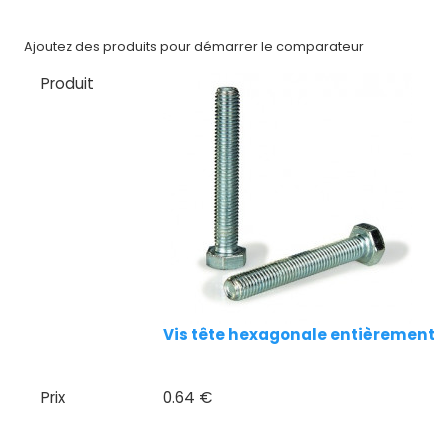
CAD/3D
Ajoutez des produits pour démarrer le comparateur
Nos
marques
Produit
Fiches
techniques
Catalogue
Documentations
Mon
compte
Vis tête hexagonale entièrement fi
Mon
panier
Prix
0.64 €
Contact