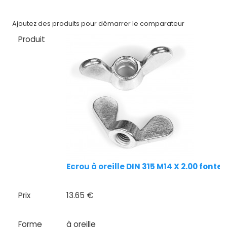
Nos
Ajoutez des produits pour démarrer le comparateur
marques
Produit
Fiches
techniques
Catalogue
Documentations
Mon
compte
Ecrou à oreille DIN 315 M14 X 2.00 font
Mon
panier
Prix
13.65 €
Contact
Forme
à oreille