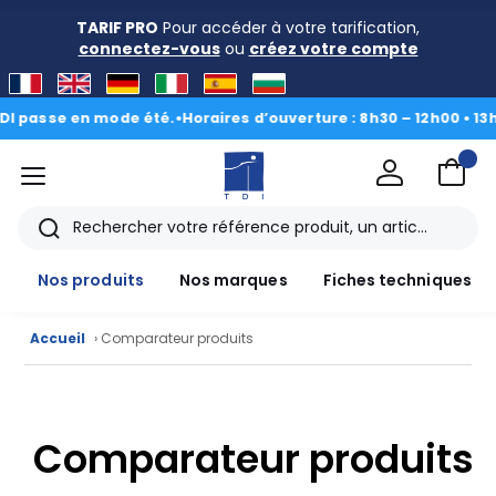
TARIF PRO
Pour accéder à votre tarification,
connectez-vous
ou
créez votre compte
passe en mode été.
•
Horaires d’ouverture : 8h30 – 12h00 • 13h00 
menu
TDI
Rechercher
Nos produits
Nos marques
Fiches techniques
Accueil
› Comparateur produits
Nos
produits
Comparateur produits
CAD/3D