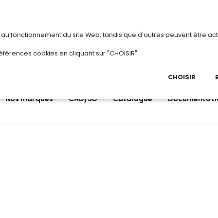
vous
ou
créez votre compte
Du 3 au 28
s au fonctionnement du site Web, tandis que d'autres peuvent être act
.
éférences cookies en cliquant sur "CHOISIR".
03 
Ap
CHOISIR
Nos marques
CAD/3D
Catalogue
Documentati