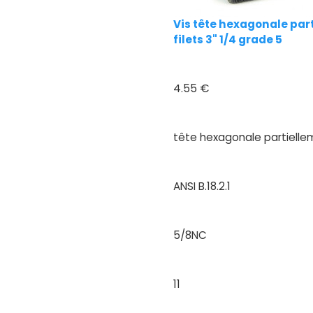
Vis tête hexagonale parti
filets 3" 1/4 grade 5
4.55 €
tête hexagonale partielle
ANSI B.18.2.1
5/8NC
11