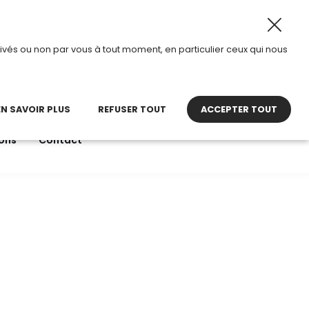
 août 2026, TDI passe en mode été.
•
Horaires d’ouverture
ivés ou non par vous à tout moment, en particulier ceux qui nous
22 27 30 27
contact@tdi.fr
pel non surtaxé
EN SAVOIR PLUS
REFUSER TOUT
ACCEPTER TOUT
ons
Contact