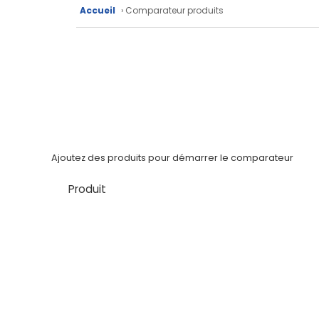
Fiches
Accueil
› Comparateur produits
techniques
Catalogue
Documentations
Mon
compte
Ajoutez des produits pour démarrer le comparateur
Mon
Produit
panier
Contact