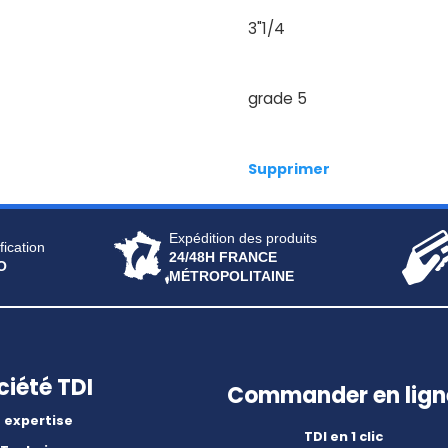
3"1/4
grade 5
Supprimer
Expédition des produits
fication
24/48H FRANCE
O
MÉTROPOLITAINE
ciété TDI
Commander en lign
 expertise
TDI en 1 clic