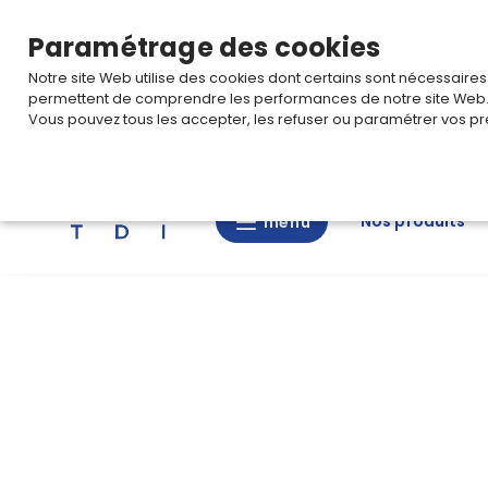
TARIF PRO
Pour accéder à votre tarification,
connectez-
Paramétrage des cookies
Notre site Web utilise des cookies dont certains sont nécessaire
permettent de comprendre les performances de notre site Web
Vous pouvez tous les accepter, les refuser ou paramétrer vos pr
Rechercher
Nos produits
menu
menu
Nos
produits
CAD/3D
Nos
marques