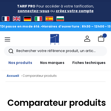
TARIF PRO
Pour accéder à votre tarification,
connectez-vous
ou
créez votre compte
 passe en mode été.
•
Horaires d’ouverture : 8h30 – 12h00 • 13h00
menu
TDI
Rechercher
Nos produits
Nos marques
Fiches techniques
Accueil
› Comparateur produits
Nos
produits
Comparateur produits
CAD/3D