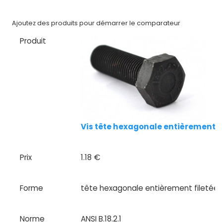
Nos
Ajoutez des produits pour démarrer le comparateur
marques
Produit
Fiches
techniques
Catalogue
Documentations
Vis tête hexagonale entièrement file
Mon
compte
Prix
1.18 €
Mon
panier
Forme
tête hexagonale entièrement filetée
Contact
Norme
ANSI B.18.2.1