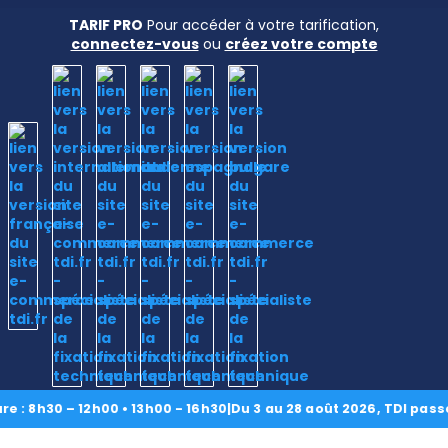
TARIF PRO
Pour accéder à votre tarification,
connectez-vous
ou
créez votre compte
Accueil
› Comparateur produits
Nos
produits
CAD/3D
Comparateur produits
: 8h30 – 12h00 • 13h00 - 16h30
|
Du 3 au 28 août 2026, TDI passe 
Nos