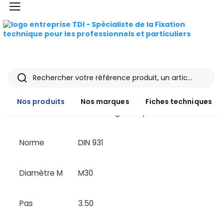
menu
marques
Ajoutez des produits pour démarrer le comparateur
Fiches
Produit
TDI
techniques
Vis tête hexagonale partiellement f
Catalogue
Rechercher
Prix
11.22 €
Documentations
Nos produits
Nos marques
Fiches techniques
Forme
tête hexagonale partiellement filetée
Mon
compte
Norme
DIN 931
Mon
panier
Diamètre M
M30
Contact
Pas
3.50