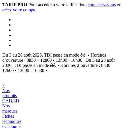
TARIF PRO
Pour accéder à votre tarification,
connectez-vous
ou
créez votre compte
Du 3 au 28 août 2026, TDI passe en mode été.
•
Horaires
d’ouverture : 8h30 – 12h00 • 13h00 - 16h30
|
Du 3 au 28 août
2026, TDI passe en mode été.
•
Horaires d’ouverture : 8h30 –
12h00 • 13h00 - 16h30
•
×
Nos
produits
CAD/3D
Nos
marques
Fiches
techniques
Catalogue