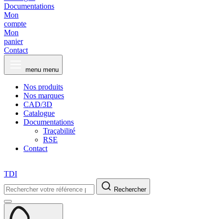
Documentations
Mon
compte
Mon
panier
Contact
menu
menu
Nos produits
Nos marques
CAD/3D
Catalogue
Documentations
Traçabilité
RSE
Contact
TDI
Rechercher