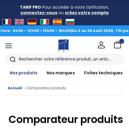
TARIF PRO
Pour accéder à votre tarification,
connectez-vous
ou
créez votre compte
 : 8h30 – 12h00 • 13h00 - 16h30
|
Du 3 au 28 août 2026, TDI passe
menu
TDI
Rechercher
Nos produits
Nos marques
Fiches techniques
Accueil
› Comparateur produits
Nos
Comparateur produits
produits