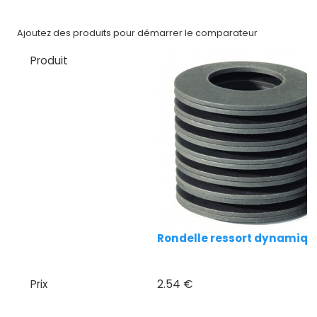
CAD/3D
Nos
Ajoutez des produits pour démarrer le comparateur
marques
Produit
Fiches
techniques
Catalogue
Documentations
Mon
compte
Rondelle ressort dynamiqu
Mon
panier
Prix
2.54 €
Contact