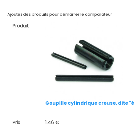
Nos
Ajoutez des produits pour démarrer le comparateur
marques
Produit
Fiches
techniques
Catalogue
Documentations
Mon
compte
Goupille cylindrique creuse, dite "é
Mon
panier
Prix
1.46 €
Contact