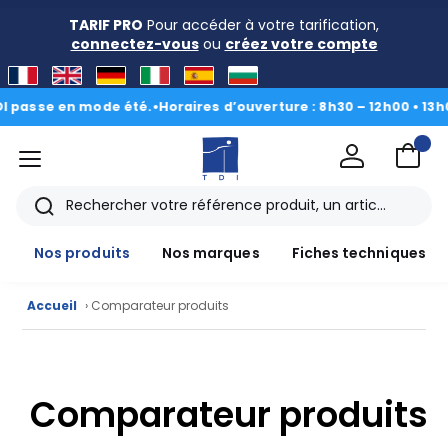
TARIF PRO
Pour accéder à votre tarification,
connectez-vous
ou
créez votre compte
passe en mode été.
•
Horaires d’ouverture : 8h30 – 12h00 • 13h00 
menu
TDI
Rechercher
Nos produits
Nos marques
Fiches techniques
Accueil
› Comparateur produits
Nos
produits
Comparateur produits
CAD/3D