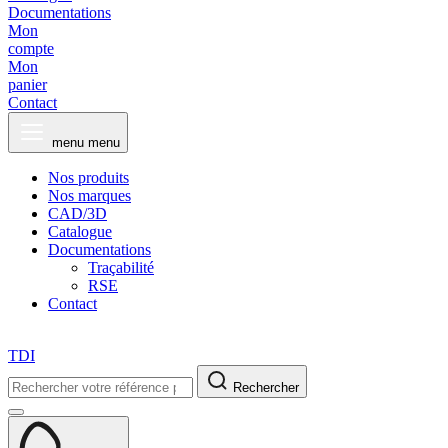
Documentations
Mon
compte
Mon
panier
Contact
menu
menu
Nos produits
Nos marques
CAD/3D
Catalogue
Documentations
Traçabilité
RSE
Contact
TDI
Rechercher