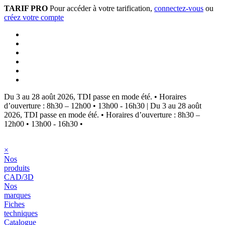
TARIF PRO
Pour accéder à votre tarification,
connectez-vous
ou
créez votre compte
Du 3 au 28 août 2026, TDI passe en mode été.
•
Horaires
d’ouverture : 8h30 – 12h00 • 13h00 - 16h30
|
Du 3 au 28 août
2026, TDI passe en mode été.
•
Horaires d’ouverture : 8h30 –
12h00 • 13h00 - 16h30
•
×
Nos
produits
CAD/3D
Nos
marques
Fiches
techniques
Catalogue