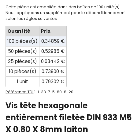
compte
Cette pièce est emballée dans des boîtes de 100 unité(s)
Nous appliquons un supplément pour le déconditionnement
Mon
selon les règles suivantes
panier
Quantité
Prix
Contact
100 pièces(s)
0.34859 €
50 pièces(s)
0.52985 €
25 pièces(s)
0.63442 €
10 pièces(s)
0.73900 €
1 unit
0.79302 €
Référence TDI
1-1-33-7-5-80-8-20
Vis tête hexagonale
entièrement filetée DIN 933 M5
X 0.80 X 8mm laiton