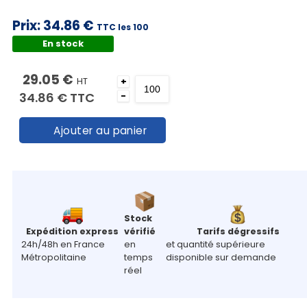
Prix:
34.86 €
TTC les 100
En stock
29.05 €
HT
+
34.86 €
TTC
-
Ajouter au panier
Stock
Expédition express
vérifié
Tarifs dégressifs
24h/48h en France
en
et quantité supérieure
Métropolitaine
temps
disponible sur demande
réel