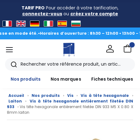
TARIF PRO
Pour accéder à votre tarification,
connectez-vous
ou
créez votre compte
n mode été.
•
Horaires d’ouverture : 8h30 – 12h00 • 13h00 - 16h30
menu
TDI
Rechercher
Nos produits
Nos marques
Fiches techniques
Accueil
›
Nos produits
›
Vis
›
Vis à tête hexagonale
›
Laiton
›
Vis à tête hexagonale entièrement filetée DIN
933
› Vis tête hexagonale entièrement filetée DIN 933 M5 X 0.80 X
8mm laiton