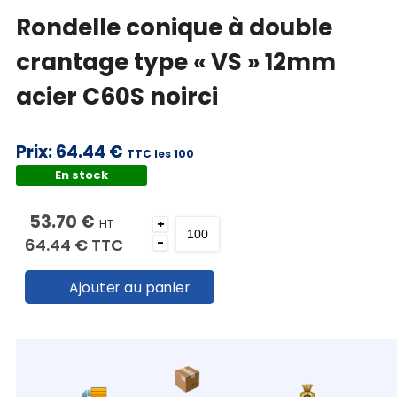
Rondelle conique à double
crantage type « VS » 12mm
acier C60S noirci
Prix:
64.44 €
TTC les 100
En stock
53.70 €
HT
+
64.44 €
TTC
-
Ajouter au panier