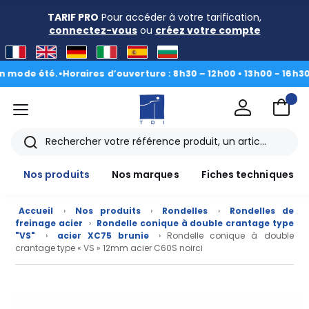
TARIF PRO
Pour accéder à votre tarification,
connectez-vous
ou
créez votre compte
e été.
•
Horaires d’ouverture : 8h30 – 12h00 • 13h00 - 16h30
|
Du 3
menu
TDI
Rechercher
Nos produits
Nos marques
Fiches techniques
Accueil
›
Nos produits
›
Rondelles
›
Rondelles de
freinage acier
›
Rondelle conique à double crantage type
"VS"
›
acier XC75 brunie
› Rondelle conique à double
crantage type « VS » 12mm acier C60S noirci