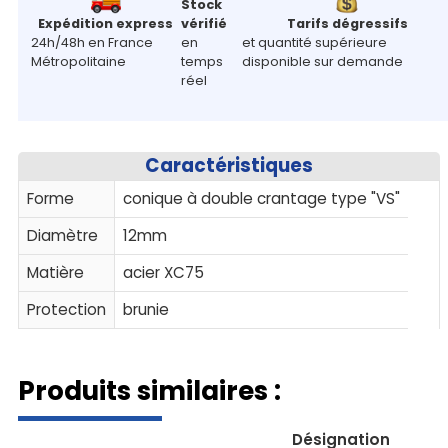
Stock
Expédition express
vérifié
Tarifs dégressifs
24h/48h en France
en
et quantité supérieure
Métropolitaine
temps
disponible sur demande
réel
Caractéristiques
Forme
conique à double crantage type "VS"
Diamètre
12mm
Matière
acier XC75
Protection
brunie
Produits similaires :
Désignation