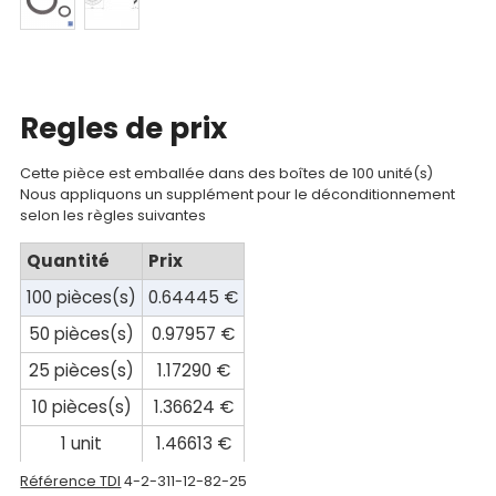
Mon
panier
Contact
Regles de prix
Cette pièce est emballée dans des boîtes de 100 unité(s)
Nous appliquons un supplément pour le déconditionnement
selon les règles suivantes
Quantité
Prix
100 pièces(s)
0.64445 €
50 pièces(s)
0.97957 €
25 pièces(s)
1.17290 €
10 pièces(s)
1.36624 €
1 unit
1.46613 €
Référence TDI
4-2-311-12-82-25