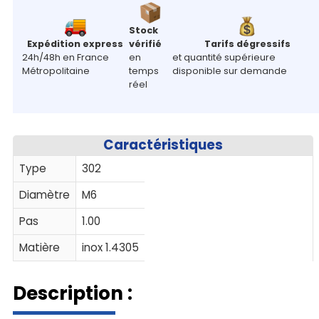
Stock
Expédition express
vérifié
Tarifs dégressifs
24h/48h en France
en
et quantité supérieure
Métropolitaine
temps
disponible sur demande
réel
Caractéristiques
Type
302
Diamètre
M6
Pas
1.00
Matière
inox 1.4305
Description :