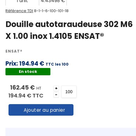
techniques
1 unit
4.43498 €
Référence TDI
8-1-1-6-100-101-18
Catalogue
Douille autotaraudeuse 302 M6
Documentations
X 1.00 inox 1.4105 ENSAT®
Mon
compte
ENSAT®
Mon
Prix:
194.94 €
TTC les 100
panier
En stock
Contact
162.45 €
HT
+
194.94 €
TTC
-
Ajouter au panier