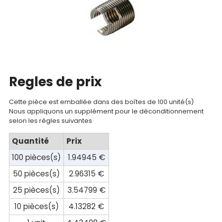
Regles de prix
Cette pièce est emballée dans des boîtes de 100 unité(s)
Nous appliquons un supplément pour le déconditionnement
Nos
selon les règles suivantes
produits
Quantité
Prix
CAD/3D
100 pièces(s)
1.94945 €
Nos
50 pièces(s)
2.96315 €
marques
25 pièces(s)
3.54799 €
10 pièces(s)
4.13282 €
Fiches