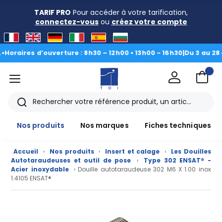
TARIF PRO
Pour accéder à votre tarification,
connectez-vous
ou
créez votre compte
ires d’ouverture : 8h30 – 12h00 • 13h00 - 16h30
|
Du 3 au 28 août
menu
TDI
Rechercher
Nos produits
Nos marques
Fiches techniques
Accueil
›
Nos produits
›
Insert et calage
›
Les Douilles
Autotaraudeuses et outil de pose
›
Type 302 ENSAT® -
Acier inoxydable
› Douille autotaraudeuse 302 M6 X 1.00 inox
1.4105 ENSAT®