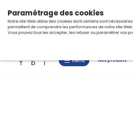
TARIF PRO
Pour accéder à votre tarification,
connectez-
Paramétrage des cookies
Notre site Web utilise des cookies dont certains sont nécessaire
permettent de comprendre les performances de notre site Web
Vous pouvez tous les accepter, les refuser ou paramétrer vos pr
Rechercher
Nos produits
menu
menu
Nos
produits
CAD/3D
Nos
marques
Fiches