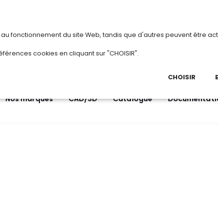
vous
ou
créez votre compte
Du 3
s au fonctionnement du site Web, tandis que d'autres peuvent être act
.
éférences cookies en cliquant sur "CHOISIR".
03 
Ap
CHOISIR
Nos marques
CAD/3D
Catalogue
Documentati