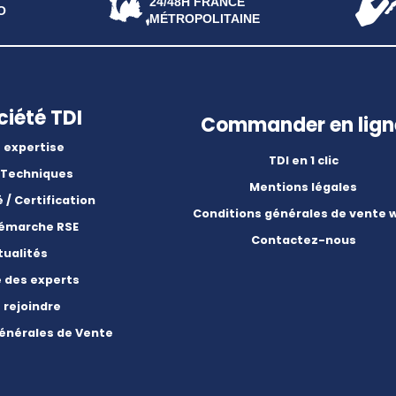
24/48H FRANCE
O
MÉTROPOLITAINE
ciété TDI
Commander en lign
 expertise
TDI en 1 clic
 Techniques
Mentions légales
é / Certification
Conditions générales de vente 
démarche RSE
Contactez-nous
tualités
e des experts
 rejoindre
énérales de Vente