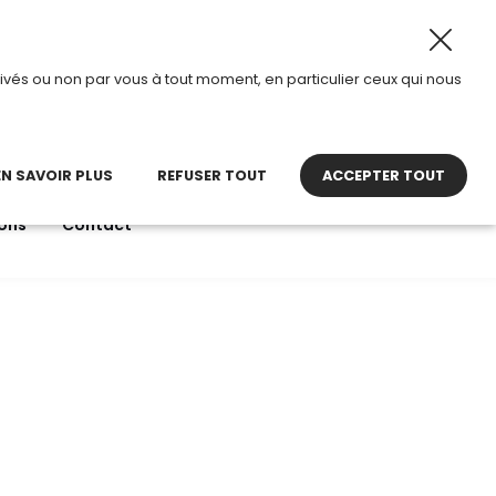
 au 28 août 2026, TDI passe en mode été.
•
Horaires d’ou
ivés ou non par vous à tout moment, en particulier ceux qui nous
22 27 30 27
contact@tdi.fr
pel non surtaxé
EN SAVOIR PLUS
REFUSER TOUT
ACCEPTER TOUT
ons
Contact