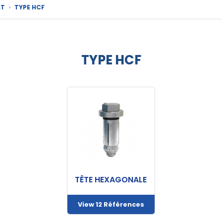
LT
›
TYPE HCF
TYPE HCF
TÊTE HEXAGONALE
View 12 Références