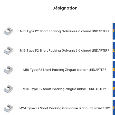
Désignation
Nos
marques
Fiches
M10 Type P2 Short Packing Galvanisé à chaud LINDAPTER®
techniques
Catalogue
M16 Type P2 Short Packing Galvanisé à chaud LINDAPTER®
Documentations
Mon
M16 Type P2 Short Packing Zingué blanc - LINDAPTER®
compte
Mon
M20 Type P2 Short Packing Zingué blanc - LINDAPTER®
panier
Contact
M24 Type P2 Short Packing Galvanisé à chaud LINDAPTER®