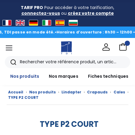
TARIF PRO
Pour accéder à votre tarification,
connectez-vous
ou
créez votre compte
TDI passe en mode été.
•
Horaires d’ouverture : 8h30 – 12h00 • 13
menu
TDI
Rechercher
Nos produits
Nos marques
Fiches techniques
Accueil
›
Nos produits
›
Lindapter
›
Crapauds
›
Cales
›
TYPE P2 COURT
Nos
produits
TYPE P2 COURT
CAD/3D