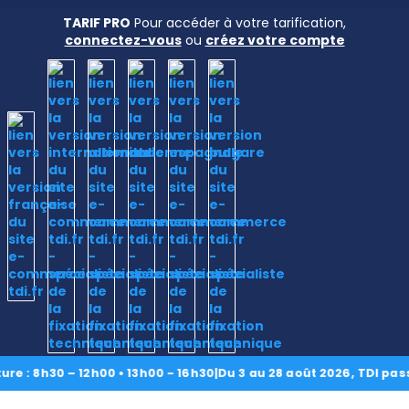
TARIF PRO
Pour accéder à votre tarification,
connectez-vous
ou
créez votre compte
Accueil
›
Nos produits
›
Lindapter
›
Crapauds
›
Cales
›
TYPE P1 LONG
Nos
produits
TYPE P1 LONG
 : 8h30 – 12h00 • 13h00 - 16h30
|
Du 3 au 28 août 2026, TDI passe
CAD/3D