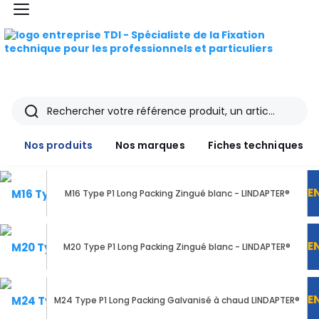
Nos
menu
Désignation
marques
Fiches
TDI
techniques
E
M10 Type P1 Long Packing Galvanisé à chaud LINDAPTER®
Catalogue
Rechercher
E
Documentations
M10 Type P1 Long Packing Zingué blanc - LINDAPTER®
Nos produits
Nos marques
Fiches techniques
Mon
compte
E
M16 Type P1 Long Packing Zingué blanc - LINDAPTER®
Mon
panier
E
M20 Type P1 Long Packing Zingué blanc - LINDAPTER®
Contact
E
M24 Type P1 Long Packing Galvanisé à chaud LINDAPTER®